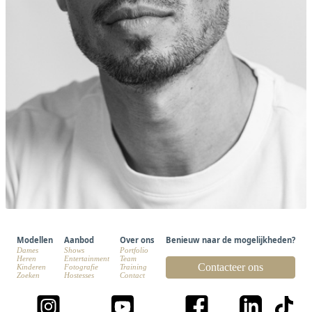
Modellen
Aanbod
Over ons
Benieuw naar de mogelijkheden?
Dames
Shows
Portfolio
Heren
Entertainment
Team
Contacteer ons
Kinderen
Fotografie
Training
Zoeken
Hostesses
Contact